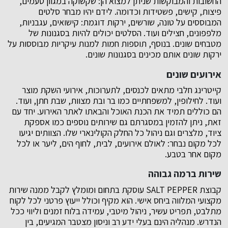
החשובות והמבוקשות שניתן למצוא הן: שקשוקה במגוון טעמים,
פיצות, קישים, פשטידות וכדומה. לידם יהיו מבחר סלטים
המבוססים על טונה, שורשים, ירקות דוגמת: קישואים, עגבניות,
מלפפונים, חצילים ועוד. הסלטים יכולים להיות בסגנונות של
מטבחים שונים. בנוסף, תוספות חמות למנות עיקריות מבוססות על
ירקות שונים אותם מכינים בסגנונות שונים.
אירועים שונים
קייטרינג חלבי מתאים לכנסים, לתערוכות, אירועי השקת מוצר
ועוד. לחילופין, למשפחתיים כמו בר ובת מצוות, שבת חתן, ועוד.
הם כוללים תמיד את הכנת האוכל והבאתו לאתר האירוע. יחד עם
זאת, ניתן להזמין במסגרתם גם שירותים נוספים כמו אספקת
ציוד, מלצרים וגם ניהול כל החלק הקולינארי שלו. הצוותים יגיעו
לכל מקום נבחר: לאולם אירועים, לבית, לחוף הים, ליער או לכל
מקום אחר בטבע.
שירות ברמה גבוהה
קבוצת SALT PEPPER עוסקת בתחום ומומלץ לקבל ממנה שירות
מקצועי המלווה ביחס אישי. הוא מקיף וכולל ייעוץ פרטני לכל לקוח
מתלבט, תפריט עשיר, ניהול מיטבי, עמידה בלוח זמנים וליווי ככל
הנדרש. מנהליה הינם בעלי ידע רב וניסון מצטבר המגיעים, בין