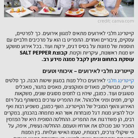
credit: canva.com
קייטרינג חלבי לאירועים מתאים למגוון אירועים. כך לפרטיים,
עסקיים, ציבוריים ואחרים. התפריט בו הוא על מרכיבים חלביים עם
תוספות של מזונות על בסיס דגים, ירקות ועוד. בכל אירוע מושקע
יש מנות ראשונות, עיקריות וקינוח.
קבוצת
SALT PEPPER
עוסקת בתחום וניתן לקבל ממנה מידע רב.
קייטרינג חלבי לאירועים – איכותי וטעים
קייטרינג חלבי
לאירועים כולל מנות במגוון שיטות הכנה. כך סלטים
טריים, מבושלים, מאודים ומוקפצים, מאפים בתנור, מאכלים
מטוגנים ועוד. כמובן, שיהיו בו לחמים מסוגים שונים, משקאות
קרים, חמים ומיני אלכוהול. את התפריט עורכים במשותף בעל ויזם
האירוע והשף המוביל של הקייטרינג. השף כמובן, משפיע רבות ואף
יכול להציע מנות דגל מובחרות אשר הוא מתמחה בהכנתן. במקרים
רבים, הן משדרגות את התפריט. ההחלטה הסופית היא של המזמין
המכיר טוב מכולם את אורחיו וטעמם. ההחלטה נעשית, איפה, על
פי שיקולי צרכים, רצונותיו, טעמו האישי ועלויות. בין המנות