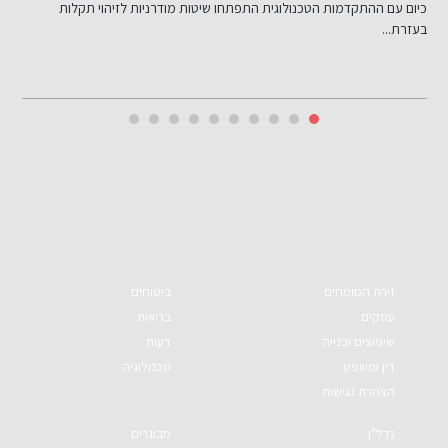
כיום עם ההתקדמות הטכנולוגית התפתחו שיטות מודרניות לזיהוי תקלות
ש
בעזרת...
זירת המומחים
ביטוחים
עסקים
בריאות
שיפוצים ובנייה
דעות
דין ומשפט
טכנולוגיה
הצהרת נגישות
נדל"ן
מבוגרים