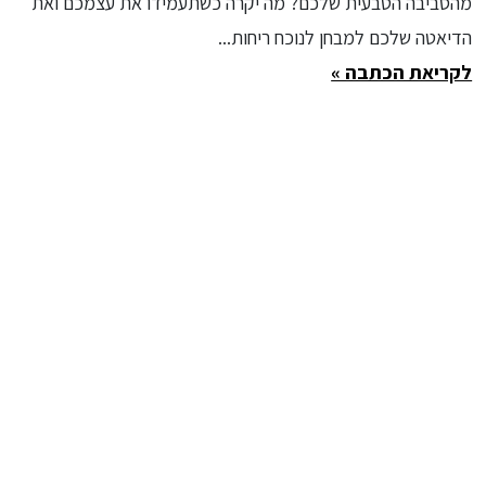
מהסביבה הטבעית שלכם? מה יקרה כשתעמידו את עצמכם ואת
הדיאטה שלכם למבחן לנוכח ריחות...
לקריאת הכתבה »
זירת המומחים
ביטוחים
עסקים
בריאות
שיפוצים ובנייה
דעות
דין ומשפט
טכנולוגיה
הצהרת נגישות
נדל"ן
מבוגרים
עיצוב פנים
מקודמים
פיננסים
נדל"ן
קניות
עיצוב פנים