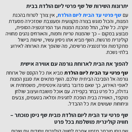
יתרונות השירות של שף פרטי ליום הולדת בבית
עם
שף פרטי עד הבית ליום הולדת
, אין צורך לטרוח בהכנת
המנות, והכול מוגש בצורה מקצועית ומעוצבת שמזכירה מסעדת
יוקרה. כל שלב, החל מהכנת המנות ועד הפרזנטציה הסופית,
מבוצע במקום – כך שהמנות טריות וחמות, והאורחים נהנים מחוויה
קולינרית מרגשת. השף מביא אתו ניסיון עשיר, שיטות בישול
מתקדמות ופרזנטציה מרשימה, מה שהופך את הארוחה לאירוע
בלתי נשכח.
להפוך את הבית לארוחת גורמה עם אווירה אישית
שף פרטי עד הבית ליום הולדת
מביא את כל הקסם של ארוחת
גורמה אל הסביבה הביתית שלכם. השף מתאים את סגנון המנות
לאופי האירוע, כך שאם מדובר בחגיגה אינטימית, משפחתית או
גדולה, כל פרט נבחר בקפידה. עם אוכל משובח ועיצוב שולחן
מוקפד, האווירה בבית הופכת לחגיגית ומלאה בטעמים, צבעים
וניחוחות שעושים את כל ההבדל.
שף פרטי עד הבית ליום הולדת מבית שף ניסן מוכתר –
חוויה קולינרית מושלמת בכל פרט
שף ניסן מוכתר מזמין אתכם לחוויה קולינרית ייחודית עם שירות