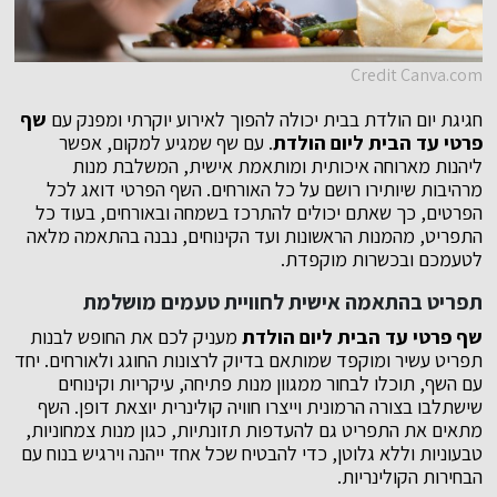
Credit Canva.com
חגיגת יום הולדת בבית יכולה להפוך לאירוע יוקרתי ומפנק עם
שף
פרטי עד הבית ליום הולדת
. עם שף שמגיע למקום, אפשר
ליהנות מארוחה איכותית ומותאמת אישית, המשלבת מנות
מרהיבות שיותירו רושם על כל האורחים. השף הפרטי דואג לכל
הפרטים, כך שאתם יכולים להתרכז בשמחה ובאורחים, בעוד כל
התפריט, מהמנות הראשונות ועד הקינוחים, נבנה בהתאמה מלאה
לטעמכם ובכשרות מוקפדת.
תפריט בהתאמה אישית לחוויית טעמים מושלמת
שף פרטי עד הבית ליום הולדת
מעניק לכם את החופש לבנות
תפריט עשיר ומוקפד שמותאם בדיוק לרצונות החוגג ולאורחים. יחד
עם השף, תוכלו לבחור ממגוון מנות פתיחה, עיקריות וקינוחים
שישתלבו בצורה הרמונית וייצרו חוויה קולינרית יוצאת דופן. השף
מתאים את התפריט גם להעדפות תזונתיות, כגון מנות צמחוניות,
טבעוניות וללא גלוטן, כדי להבטיח שכל אחד ייהנה וירגיש בנוח עם
הבחירות הקולינריות.