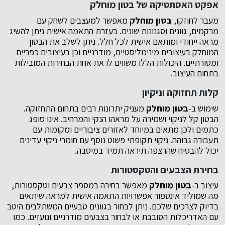
אפקט האסתטיקה של בטון מוחלק
מעבר לחוזקו,
בטון מוחלק
מאפשר למעצבים לשחק עם
מרקמים, גוונים וסגנונות שונים. בעזרת התאמה אישית ניתן להשיג
מראה ייחודי ומותאם אישית לכל חלל. ניתן לשלב את הבטון
המוחלק בעיצובים מינימליסטיים, מודרניים וכן בעיצובים כפריים
ומסורתיים. היכולות הללו משווים לו את אחת הבחירות המובילות
בתחום העיצוב.
קלות תחזוקה וניקיון
שימוש ב-
בטון מוחלק
מעניק יתרונות רבים בתחום התחזוקה.
הבטון קל לניקוי ושמירה על מראהו הנקי והמרהיב. אינו סופג
כתמים ולכן מתאים במיוחד לאזורים ציבוריים ומקומות עם
תעבורה גבוהה. ניקוי תקופתי פשוט נוסף עם חומרי ניקוי עדינים
יכול להבטיח שהרצפה תיראה תמיד במיטבה.
בחירת הצבעים והטקסטורות
עיצוב ב-
בטון מוחלק
מאפשר בחירה במספר צבעים וטקסטורות,
מה שמוליד אינספור אפשרויות התאמה אישית למראה שיתאים
בדיוק לצרכים שלכם. ניתן לבחור בגוונים טבעיים המשתלבים היטב
עם האדריכלות הסובבת או לבחור בצבעים מודרניים ונועזים. כמו