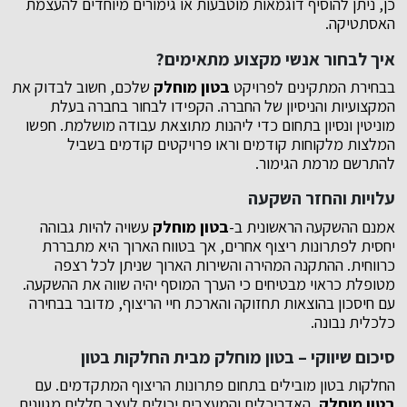
כן, ניתן להוסיף דוגמאות מוטבעות או גימורים מיוחדים להעצמת
האסתטיקה.
איך לבחור אנשי מקצוע מתאימים?
בבחירת המתקינים לפרויקט
בטון מוחלק
שלכם, חשוב לבדוק את
המקצועיות והניסיון של החברה. הקפידו לבחור בחברה בעלת
מוניטין ונסיון בתחום כדי ליהנות מתוצאת עבודה מושלמת. חפשו
המלצות מלקוחות קודמים וראו פרויקטים קודמים בשביל
להתרשם מרמת הגימור.
עלויות והחזר השקעה
אמנם ההשקעה הראשונית ב-
בטון מוחלק
עשויה להיות גבוהה
יחסית לפתרונות ריצוף אחרים, אך בטווח הארוך היא מתבררת
כרווחית. ההתקנה המהירה והשירות הארוך שניתן לכל רצפה
מטופלת כראוי מבטיחים כי הערך המוסף יהיה שווה את ההשקעה.
עם חיסכון בהוצאות תחזוקה והארכת חיי הריצוף, מדובר בבחירה
כלכלית נבונה.
סיכום שיווקי – בטון מוחלק מבית החלקות בטון
החלקות בטון מובילים בתחום פתרונות הריצוף המתקדמים. עם
בטון מוחלק
, האדריכלים והמעצבים יכולים לעצב חללים מגוונים