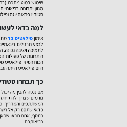
שימוש במוט מתכת (בר) 
מגוון יתרונות בריאותיי
סטודיו פראנה יוגה ופיל
למה כדאי לעשות
אימון
פילאטיס בר
מתבצ
לבצע תרגילים דינאמיים 
לתמיכה ויציבה נכונה. 
היתרונות של פעילות גו
הכוח הפיזי. פילאטיס מס
היום פילאטיס הייתה עבו
כך תבחרו סטודי
אם ננסה להבין מה יכול
גורמים שצריך להתייחס 
המשתתפים והמדריך. כל 
כדאי שתפנו רק אל רשת 
בנוסף, אתם תראו שכאן,
בריאותכם.