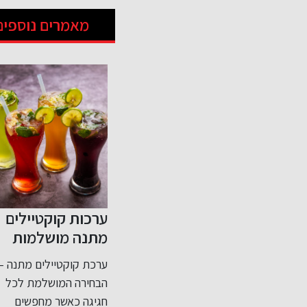
מאמרים נוספים
שחקי
מצבות ייחודיות
ערכות קוקטיילים
דולים
וחדשניות לעיצוב
מתנה מושלמות
אישי
לכל אירוע
דריד
הייחודיות של מצבות
ערכת קוקטיילים מתנה –
ריאל
מיוחדות בעידן המודרני,
הבחירה המושלמת לכל
 הקבוצות
היכולת לעצב מצבות
חגיגה כאשר מחפשים