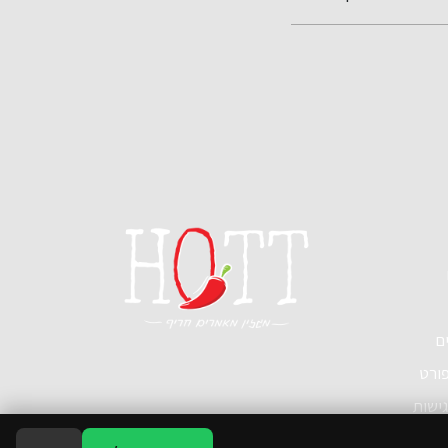
ים
פורט
ישות