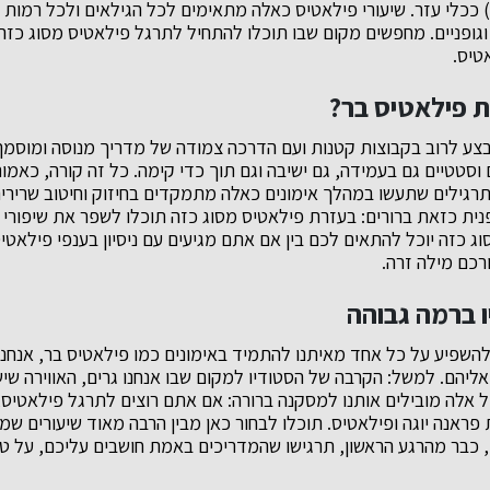
ככלי עזר. שיעורי פילאטיס כאלה מתאימים לכל הגילאים ולכל רמות ה
ם וגופניים. מחפשים מקום שבו תוכלו להתחיל לתרגל פילאטיס מסוג כזה?
אטיס.
 פילאטיס בר?
ע לרוב בקבוצות קטנות ועם הדרכה צמודה של מדריך מנוסה ומוסמך.
וסטטיים גם בעמידה, גם ישיבה וגם תוך כדי קימה. כל זה קורה, כאמו
התרגילים שתעשו במהלך אימונים כאלה מתמקדים בחיזוק וחיטוב שרירים
פנית כזאת ברורים: בעזרת פילאטיס מסוג כזה תוכלו לשפר את שיפורי
וג כזה יוכל להתאים לכם בין אם אתם מגיעים עם ניסיון בענפי פילאטיס
רכם מילה זרה.
ו ברמה גבוהה
 להשפיע על כל אחד מאיתנו להתמיד באימונים כמו פילאטיס בר, אנחנ
אליהם. למשל: הקרבה של הסטודיו למקום שבו אנחנו גרים, האווירה ש
אלה מובילים אותנו למסקנה ברורה: אם אתם רוצים לתרגל פילאטיס, 
פראנה יוגה ופילאטיס. תוכלו לבחור כאן מבין הרבה מאוד שיעורים שמ
 כבר מהרגע הראשון, תרגישו שהמדריכים באמת חושבים עליכם, על ט