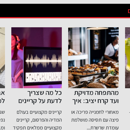
מהתפחה מדויקת
כל מה שצריך
אב
ועד קרח יציב: איך
לדעת על קריינים
למ
בוחרים היום ציוד
מקצועיים
כת
מאחורי לחמנייה פריכה או
קריינים מקצועיים בעולם
שגי
חכם למאפיות
וד
פיצה עם תסיסה מושלמת
המדיה והפרסום, קריינים
נפו
ולעבודה קרה
עומדת שרשרת...
מקצועיים ממלאים תפקיד
ומב