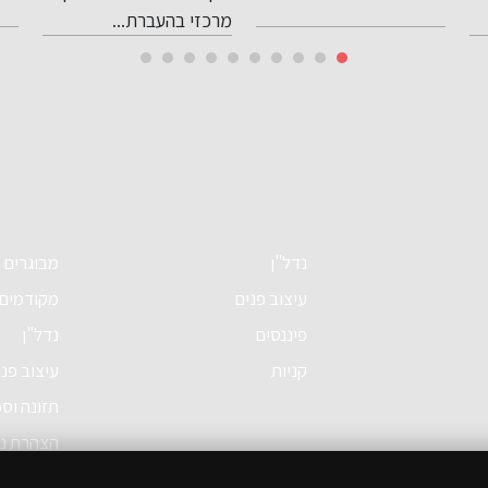
מרכזי בהעברת...
נדל"ן
מבוגרים
עיצוב פנים
מקודמים
פיננסים
נדל"ן
קניות
עיצוב פנ
תזונה וס
הצהרת נג