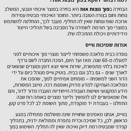
הבחירה ב
פוך נוצות אווז
היא בחירה במוצר איכותי וטבעי, המשלב
נוחות וחום בצורה הטובה ביותר. החומר האיכותי מבטיח עמידות
ארוכת טווח ונוחות שאין לה תחליף. מעבר לכך, ההחלטה להשתמש
במוצרי פוך תורמת לשמירה על הסביבה בשל תהליכי הייצור
הידידותיים ויכולת ההתכלה שלו.
אודות שמיכות ווייס
נוסדה כבית מלאכה משפחתי לייצור מוצרי פוך איכותיים לפני
למעלה מ-60 שנה. מאז ועד היום, הפכה החברה לשם נרדף
לאיכות בלתי מתפשרת, שירות אישי יוצא דופן ומוצרים שנשארים
לאורך שנים – גם בלב וגם בבית. בוטיק ווייס מנוהל כיום על ידי
הדור השני למשפחה – מומחים אמיתיים לפוך, שהפכו את
המלאכה העתיקה למדע מדויק ואומנות רכה. מיטב המסורות,
הידע המקצועי ושיטות העבודה הייחודיות הועברו מדור לדור, והם
אלו שמאפשרים לנו להמשיך ולייצר מוצרים באותה רוח שבה
התחלנו – בעבודת יד מוקפדת, מתוך תשומת לב לכל פרט קטן.
בווייס, אנחנו מאמינים שחוויית שינה מושלמת מתחילה במגע
הראשון. לכן, כל שמיכה וכרית נתפרת וממולאת ידנית, בתהליך
קפדני שמבטיח רמת דיוק ואיכות שאין לה תחליף. השימוש בפוך