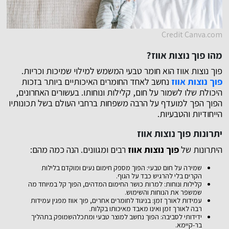
Credit Canva.com
מהו פוך נוצות אווז?
פוך נוצות אווז הוא חומר טבעי המשמש למילוי שמיכות וכריות.
פוך נוצות אווז
נחשב לאחד החומרים האיכותיים ביותר בזכות
היכולת שלו לשמור על חום, קלילות ונוחותו. בעשורים האחרונים,
הפוך הפך למועדף על הרבה משפחות ברחבי העולם בשל תכונותיו
הייחודיות והטבעיות.
יתרונות פוך נוצות אווז
היתרונות של
פוך נוצות אווז
רבים ומגוונים. הנה כמה מהם:
שמירה על חום טבעי: הפוך מספק חימום נעים ומוקדם בלילות
הקרים בלי להרגיש כבד על הגוף.
קלילות ונוחות: למרות כושר החימום המדהים, הפוך קל במיוחד מה
שמשפר את הנוחות והשימוש.
עמידות לאורך זמן: בניגוד לחומרים אחרים, פוך אווז מפגין עמידות
רבה לאורך זמן ואינו מאבד מאיכותו בקלות.
ידידותי לסביבה: הפוך נחשב למוצר טבעי ומתכלהשמופק בתהליך
בר-קיימא.