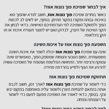
איך לבחור שמיכת פוך נוצות אווז?
כאשר בוחרים שמיכת
פוך נוצות אווז
, חשוב לוודא שהפוך הוא
באיכות גבוהה ומקורו במקור מהימן. בנוסף, יש לשים לב לכמות
הפוך ולמשקל השמיכה לפי העדפותיכם האישיות. כדאי לבחון את
תקני האיכות של היצרן, לבדוק האם יש למוצר תעודת איכות או תו
תקן בינלאומי.
השפעת פוך נוצות אווז על איכות השינה
שינה עם שמיכת
פוך נוצות אווז
יכולה לשפר את איכות השינה
משמעותית. החום הטבעי והנוחות שמספק הפוך, מאפשרים שינה
עמוקה ורציפה יותר. התחושה המלטפת ועוטפת של השמיכה עשויה
להרגיע את הגוף ולסייע בהרדמה מהירה.
תחזוקת שמיכות פוך נוצות אווז
כדי לשמור על שמיכת
פוך נוצות אווז
לאורך זמן, חשוב לכבס
אותה בהתאם להנחיות היצרן ולשמור עליה מאוחסנת במקום יבש
ונקי. בנוסף, כדאי לאוורר את השמיכה מפעם לפעם כדי לשמור
על רעננותה ונפחה.
למה לבחור דווקא בפוך נוצות אווז?