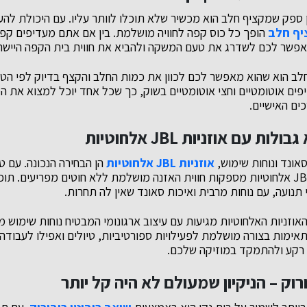
 ספק ש
מקציף חלב
הוא מכשיר שלא תוכלו לוותר עליו. עם היכולת לה
יף חלב
הופך כל כוס קפה לחוויה מושלמת. בין אם אתם מעדיפים קפוצ
פשר לכם לשדרג את טעם המשקה ולהביא את חווית בית הקפה היישר 
חלב הוא שהוא מאפשר לכם לכוון את כמות החלב והקצף בדיוק לפי הט
יפים אוטומטיים וחצי אוטומטיים בשוק, כך שכל אחד יוכל למצוא את 
ים האישיים.
ת עם אוזניות JBL אלחוטיות
אונד ונוחות שימוש,
אוזניות JBL אלחוטיות
הן הבחירה הנכונה. עם 
מספקות חווית האזנה מושלמת ללא חוטים מפריעים. תוכל
תנועה, עם נוחות מרבית ואיכות סאונד שאין לה תחרות.
אוזניות האלחוטיות מגיעות עם עיצוב ארגונומי המבטיח נוחות שימוש 
תאימות בצורה מושלמת לפעילויות ספורטיביות, טיולים ואפילו לעבוד
 רקע ולהתמקד במוזיקה שלכם.
רוק – הניקיון שמעולם לא היה קל יותר