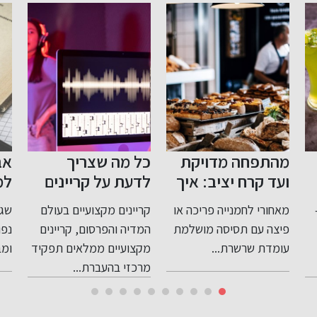
מדויקת
כל מה שצריך
אבחון לקויות
יציב: איך
לדעת על קריינים
למידה: שגיאות
יום ציוד
מקצועיים
כתיב, דיסלקצי
ייה פריכה או
קריינים מקצועיים בעולם
שגיאות כתיב הן תופ
פיות
ודיסגרפיה
יסה מושלמת
המדיה והפרסום, קריינים
נפוצה בקרב ילדים
 קרה
ת...
מקצועיים ממלאים תפקיד
ומבוגרים כאחד. הן...
מרכזי בהעברת...