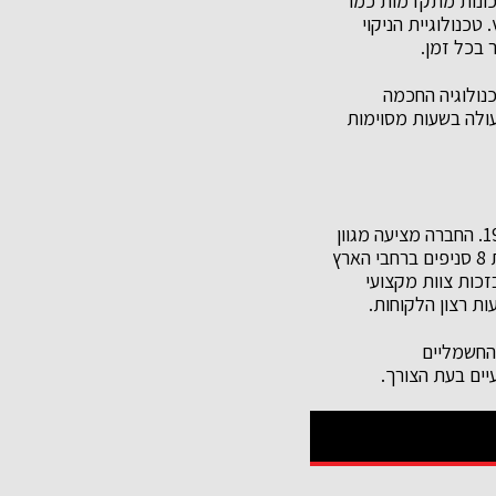
כונות מתקדמות כמו
כנולוגיית הניקוי
 בכל זמן.
כנולוגיה החכמה
עולה בשעות מסוימות
ליאור מוצרי חשמל היא מהוותיקות והמובילות בתחום החשמל בישראל, מאז הקמתה בשנת 1965. החברה מציעה מגוון
רחב של מוצרים מהמותגים המובילים בעולם, עם דגש על אמינות ומקצועיות. רשת ליאור כוללת 8 סניפים ברחבי הארץ
כות צוות מקצועי
ות רצון הלקוחות.
 החשמליים
יים בעת הצורך.