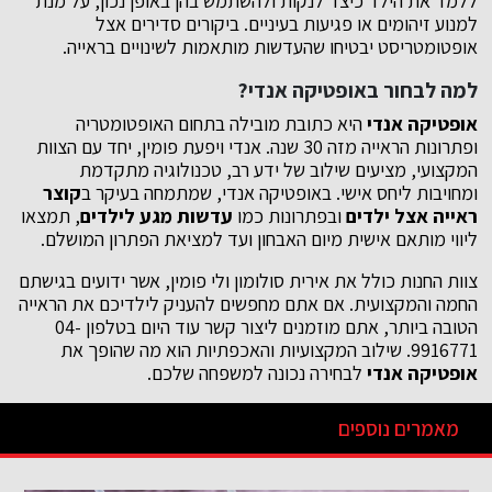
ללמד את הילד כיצד לנקות ולהשתמש בהן באופן נכון, על מנת
למנוע זיהומים או פגיעות בעיניים. ביקורים סדירים אצל
אופטומטריסט יבטיחו שהעדשות מותאמות לשינויים בראייה.
למה לבחור ב
אופטיקה אנדי
?
אופטיקה אנדי
היא כתובת מובילה בתחום האופטומטריה
ופתרונות הראייה מזה 30 שנה. אנדי ויפעת פומין, יחד עם הצוות
המקצועי, מציעים שילוב של ידע רב, טכנולוגיה מתקדמת
ומחויבות ליחס אישי. באופטיקה אנדי, שמתמחה בעיקר ב
קוצר
ראייה אצל ילדים
ובפתרונות כמו
עדשות מגע לילדים
, תמצאו
ליווי מותאם אישית מיום האבחון ועד למציאת הפתרון המושלם.
צוות החנות כולל את אירית סולומון ולי פומין, אשר ידועים בגישתם
החמה והמקצועית. אם אתם מחפשים להעניק לילדיכם את הראייה
הטובה ביותר, אתם מוזמנים ליצור קשר עוד היום בטלפון 04-
9916771. שילוב המקצועיות והאכפתיות הוא מה שהופך את
אופטיקה אנדי
לבחירה נכונה למשפחה שלכם.
מאמרים נוספים