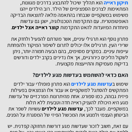
תיקון ראייה
הוא תהליך שיכול להתבצע בדרכים מגוונות,
המתאימות לצרכים הספציפיים של הילד. רוב הילדים ייהנו
משימוש במשקפיים שנבחרו בהתאמה מלאה לתוצאות הבדיקה
האופטומטרית. עם התקדמות הטכנולוגיה, ישנן גם עדשות
מיוחדות המיועדות להאט התקדמות
קוצר ראייה אצל ילדים
.
פתרון נוסף הוא תרגילי עיניים, אשר מטרתם להפעיל ולחזק את
שרירי העין. תרגילים אלו יכולים לתרום לשיפור המיקוד ולהפחתת
עייפות עיניים. במקרים מסוימים, בהם הבעיה חמורה יותר, ניתן
לשקול הליכים כירורגיים, אך אלו נדירים בקרב ילדים ודורשים
בדיקות מעמיקות והתייעצות מקצועית.
האם כדאי להשתמש ב
עדשות מגע לילדים
?
שימוש ב
עדשות מגע לילדים
הוא פתרון פופולרי עבור ילדים
המתקשים להסתגל למשקפיים או עבור אלו הנמצאים בפעילות
פיזית גבוהה, כמו ספורט. אחת מהיתרונות המרכזיים של עדשות
מגע היא היכולת להעניק ראייה חדה וטבעית ללא תלות
במשקפיים. מעבר לכך,
עדשות מגע לילדים
עשויות לשפר את
הביטחון העצמי ולמנוע את המכשול הפיזי של המסגרת על הפנים.
עם זאת, חשוב לזכור שעדשות מגע דורשות תחזוקה קפדנית. יש