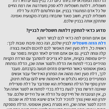
הדלתות הפופולאריות ביותר כיום לכל בניין מגורים היא דלת
חשמלית. דלתות חשמליות ללא ספק משדרגות את רמת החיים
של כל אדם המתגורר בבניין. אם החלטתם ללכת על דלת
חשמלית לבניין, חשוב מאוד שתבחרו בחברה מקצועית ואמינה
שתתקין אותה בבניין שלכם.
מדוע כדאי להתקין דלתות חשמליות לבניין?
אם אתם תוהים למה כדאי לכם לבחור דווקא
דלת הזזה חשמלית
לבניין שלכם, הנה כמה סיבות טובות לכך:
ראשית כל, דלת מעין זאת תאפשר לכם להיכנס ולצאת בצורה
קלה ונוחה לבניין. גם אם אתם חוזרים לאחר הקניות בסופר עם
ידיים עמוסות בקניות, אתם לא צריכים להסתבך עם הורדת הקניות
מהידיים בכדי לפתוח את הדלת ולסגור אותה שכן, הדלת נפתחת
באופן אוטומטי כאשר החיישנים מזהים תנועה בקרבתם. מעבר
לכך, דלת מעין זאת מהווה את הפתרון האידיאלי עבור אנשים
המתניידים בכיסא גלגלים או לאימהות שיש להם עגלות תינוק.
יתרון נוסף של הדלת החשמלית הוא שמדובר על דלת סטרילית
שאיננה דורשת צורך לגעת בדלת בכדי לפתוח או לסגור אותה ועל
כן, אין הצטברות של חיידקים על הדלת או על הידיים שלכם. עוד
יתרון הוא שאין צורך להזכיר לכל אדם שיוצא מהדלת או שנכנס
דרכה לסגור אותה שכן, היא נסגרת באופן אוטומטי. הדלת מספקת