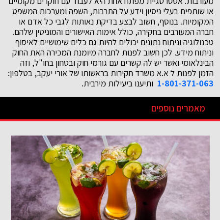
מעורבות. אסטרטגיית מפתח אחת היא לעבוד עם חוקרים מקומיים
או שותפים בעלי ניסיון וידע על התרבות, השפה ומערכות המשפט
המקומיות. בנוסף, חשוב לבצע בדיקת נאותות לגבי כל אדם או
חברה המעורבים בחקירה, כולל אימות האישורים והמוניטין שלהם.
טכנולוגיה וניתוח נתונים יכולים להיות גם כלים שימושיים לאיסוף
וניתוח מידע. לכן חשוב לפנות לחברה מיומנת המכירה האת החוק
הבינלאומי ואשר יש לה קשרים עם גורמי חוק ובטחון בחו"ל, וזה
הזמן לפנות ל א.א משרד חקירות בראשותו של אורי יעקב, בטלפון:
1-801-371-063
ותיענו ביעילות מירבית.
מאמרים נוספים