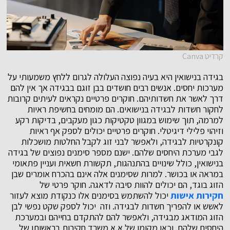
קרדיט Canva
בגידה בנישואין היא בעיה נפוצה העלולה לגרום ללחץ משמעותי על
מערכות יחסים. אנשים רבים חושדים בבן זוגם בבגידה אך אין להם
דרך לאשר את חשדותיהם. חוקרים פרטיים נקראים לעיתים קרובות
לחקור חשדות לבגידה בנישואים. הם מומחים בחשיפת ראיות
למרמה, תוך שימוש במגוון טקטיקות כגון מעקבים, בדיקות רקע
וזיהוי פלילי דיגיטלי. חוקרים פרטיים יכולים לספק אף ראיות
קונקרטיות לבגידה, ולאפשר לבני זוג לקבל החלטות מושכלות
לגבי מערכת היחסים שלהם. ישנם מספר סימנים נפוצים של בגידה
בנישואין, כולל שינויים בהתנהגות, תקשורת חשאית ועניין פתאומי
במראה או בכושר. למרות שסימנים אלה אינם בהכרח אומרים שבן
הזוג בוגד, הם יכולים להוות סיבה לדאגה. חוקר פרטי של
חקירות אישות
יכול להשתמש בסימנים אלו כנקודת מוצא לעזור
לאשש או להפריך חשדות לבגידה. וזה יכול לספק שקט נפשי לבן
הזוג המודאג מבגידה, ולאפשר להם להתקדם בחייהם ובמערכת
היחסים שלהם. וכאן מקומו של א.א משרד חקירות בראשותו של