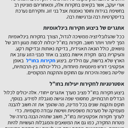
אורי יעקב, אשר בקיאים בחקירות אלה, ומאחוריהם מוניטין רב
בחשיפת בגידות וחוסר נאמנות אצל בני זוג. וחקירתם נערכת
בדיסקרטיות רבה וברגישות רבה.
אתגרים של ביצוע חקירות בינלאומיות
ככל שהגלובליזציה ממשיכה לגדול, הצורך בחקירות בינלאומיות
הפך ליותר ויותר חשוב. חקירות בחו"ל יכולות לכסות מגוון רחב של
נושאים, כולל הונאה תאגידית, בדיקת נאותות ובדיקות רקע.
והעיקרית בהם חקירת אישות במצב בו אחד מבני הזוג עוזב את
הארץ שלא ברשות, עם הילדים. ביצוע
חקירות בחו"ל
באופן
אפקטיבי דורש מיומנויות מיוחדות, כולל יכולות בין-תרבותיות,
שליטה בשפה והיכרות עם החוקים והתקנות המקומיים.
אסטרטגיות לחקירות יעילות בחו"ל
ביצוע חקירות בחו"ל מציב מערך אתגרים ייחודי. אלה יכולים לכלול
הבדלים תרבותיים, מחסומי שפה וגישה מוגבלת למידע. בנוסף,
חוקים ותקנות שונים בכל מדינה, מה שהופך את זה חשוב להבנה
מעמיקה של מערכות משפטיות ושיטות עבודה מקומיות. כדי
לערוך חקירות אפקטיביות בחו"ל, חשוב שתהיה הבנה ברורה של
מטרות החקירה, כמו גם את המשאבים והמגבלות העשויות להיות